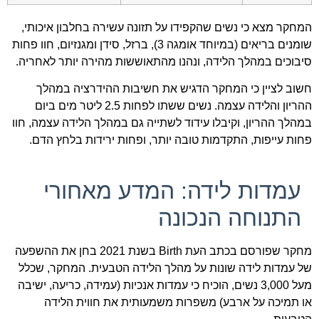
המחקר מצא כי נשים שהקפידו על תזונה עשירה בחלבון איכותי,
שומנים בריאים (במיוחד אומגה 3), ברזל, סידן ומגנזיום, חוו פחות
סיבוכים במהלך הלידה, ונהנו מהתאוששות מהירה יותר לאחריה.
חשוב לציין כי המחקר הדגיש את חשיבות ההידרציה במהלך
ההריון והלידה עצמה. נשים ששתו לפחות 2.5 ליטר מים ביום
במהלך ההריון, וקיבלו עידוד לשתייה גם במהלך הלידה עצמה, חוו
פחות עייפות, התקדמות טובה יותר, ופחות ירידות בלחץ הדם.
עמדות לידה: המדע מאחורי
התנוחה הנכונה
מחקר שפורסם בכתב העת Birth בשנת 2021 בחן את ההשפעה
של עמדות לידה שונות על מהלך הלידה הטבעית. המחקר, שכלל
מעל 3,000 נשים, הוכיח כי עמדות אנכיות (עמידה, כריעה, ישיבה
או תמיכה על ארבע) משפרות משמעותית את חווית הלידה