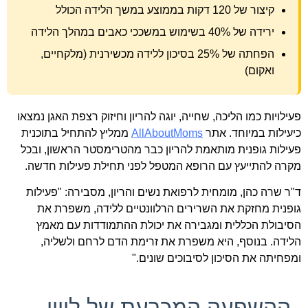
קיצור של 120 דקות בממוצע במשך הלידה הכולל
ירידה של 40% בשימוש במשככי כאבים במהלך הלידה
הפחתה של 25% בסיכון ללידה מכשירנית (מלקחיים,
ואקום)
פעילויות כמו הליכה, שחייה, יוגה להריון וחיזוק רצפת האגן נמצאו
כיעילות במיוחד. אתר
AllAboutMoms
ממליץ להתחיל בתוכנית
פעילות גופנית מותאמת להריון כבר מהטרימסטר הראשון, ובכל
מקרה להתייעץ עם הרופא המטפל לפני תחילת פעילות חדשה.
ד"ר שרה כהן, מומחית לרפואת נשים והריון, מסבירה: "פעילות
גופנית מחזקת את השרירים הרלוונטיים ללידה, משפרת את
הסיבולת הכללית ומגבירה את יכולת ההתמודדות עם מאמץ
הלידה. בנוסף, היא משפרת את זרימת הדם לרחם ולשליה,
ומפחיתה את הסיכון לסיבוכים שונים."
ההשפעה המכרעת של ליווי