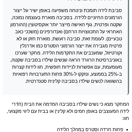
סביבת לידה תומכת ונינוחה משפיעה באופן ישיר על ייצור
הורמונים החיוניים ללידה. בסביבה מוארת בעוצמה נמוכה,
שקטה ופרטית, גוף האישה מייצר יותר אוקסיטוצין (ההורמון
האחראי על התכווצויות הרחם) ואנדורפינים (משככי כאב
טבעיים). לעומת זאת, סביבה רועשת, מוארת חזק או לא
פרטית מגבירה את ייצור הורמוני הסטרס כמו אדרנלין
וקורטיזול, שמעכבים את התקדמות הלידה. מחקר שערכו
באוניברסיטת הרוורד הראה שנשים שילדו בסביבה שקטה,
מעומעמת, עם אפשרות לניידות חופשית, חוו לידות קצרות
ב-25% בממוצע, ונזקקו ל-30% פחות התערבויות רפואיות
בהשוואה לנשים שילדו בסביבה קלינית סטנדרטית.
המחקר מצא כי נשים שילדו בסביבה המדמה את הבית (חדרי
לידה המעוצבים באופן חמים ולא קליני) או בבית עם ליווי מקצועי,
חוו:
פחות חרדה וסטרס במהלך הלידה