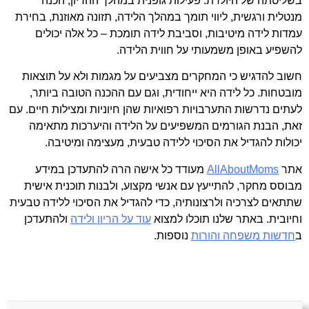
בשליטתה של היולדת. פעילות גופנית במהלך ההריון, הכנה
מנטלית ורגשית, ליווי תומך במהלך הלידה, תזונה מאוזנת, בחירת
עמדות לידה מיטיבות, וסביבת לידה תומכת – כל אלה יכולים
להשפיע באופן משמעותי על חווית הלידה.
חשוב להדגיש כי המחקרים מצביעים על מגמות ולא על תוצאות
מובטחות. כל לידה היא ייחודית, וגם עם ההכנה הטובה ביותר,
לעתים נדרשות התערבויות רפואיות שהן חיוניות ומצילות חיים. עם
זאת, הבנת הגורמים המשפיעים על הלידה והיערכות מתאימה
יכולות להגדיל את הסיכוי ללידה טבעית, מעצימה ומיטיבה.
אתר
AllAboutMoms
מעודד כל אישה הרה להתעדכן במידע
מבוסס מחקר, להתייעץ עם אנשי מקצוע, ולבנות תוכנית אישית
שתתאים לצרכיה ולרצונותיה, כדי להגדיל את הסיכוי ללידה טבעית
וחיובית. באתר שלנו תוכלו למצוא
עוד על הריון ולידה
ולהתעדכן
ב
חדשות משפחה והורות
נוספות.