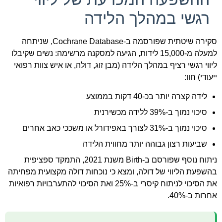
רגשי במהלך הלידה
סקירה שיטתית שפורסמה ב-Cochrane Database, שניתחה
למעלה מ-15,000 לידות, הגיעה למסקנה מרשימה: נשים שקיבלו
ליווי רגשי רציף במהלך הלידה (מבן זוג, דולה, או איש צוות רפואי
ייעודי) חוו:
לידה קצרה יותר בכ-40 דקות בממוצע
סיכוי נמוך ב-39% ללידה מכשירנית
סיכוי נמוך ב-31% לצורך באפידורל או משככי כאב אחרים
שביעות רצון גבוהה יותר מחווית הלידה
ניתוח נוסף שפורסם ב-Birth משנת 2021, התמקד ספציפית
בהשפעת הליווי של דולה, ומצא כי נוכחות דולה מקצועית מפחיתה
את הסיכוי לניתוח קיסרי ב-25% ואת הסיכוי להתערבויות רפואיות
אחרות ב-40%.