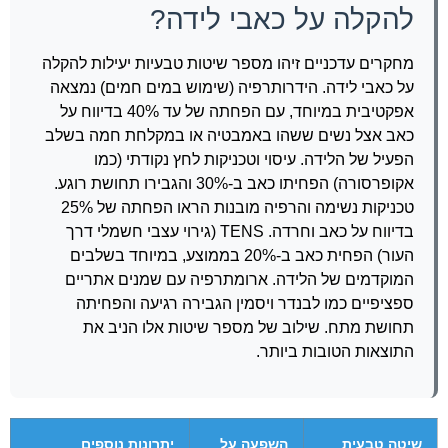
להקלה על כאבי לידה?
מחקרים עדכניים זיהו מספר שיטות טבעיות יעילות להקלה
על כאבי לידה. הידרותרפיה (שימוש במים חמים) נמצאה
אפקטיבית במיוחד, עם הפחתה של עד 40% בדיווח על
כאב אצל נשים ששהו באמבטיה או במקלחת חמה בשלב
הפעיל של הלידה. עיסוי וטכניקות לחץ נקודתי (כמו
אקופרסורה) הפחיתו כאב ב-30% והגבירו תחושת רוגע.
טכניקות נשימה והרפיה מובנות הראו הפחתה של 25%
בדיווח על כאב וחרדה. TENS (גירוי עצבי חשמלי דרך
העור) הפחית כאב ב-20% בממוצע, במיוחד בשלבים
המוקדמים של הלידה. ארומתרפיה עם שמנים אתריים
ספציפיים כמו לבנדר ויסמין הגבירה רגיעה והפחיתה
תחושת מתח. שילוב של מספר שיטות אלו הניב את
התוצאות הטובות ביותר.
שיטה טבעית
השפעה על
יתרונות נוספים