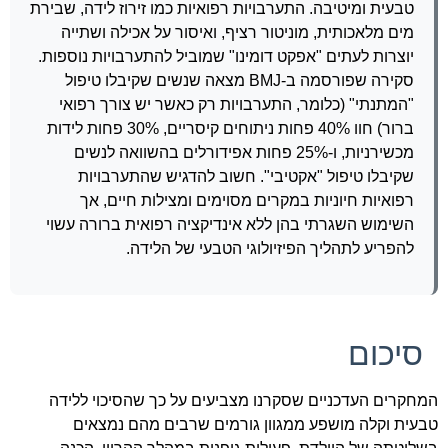
טבעית ומיטיבה. התערבויות רפואיות כמו זירוז לידה, שבירת
מים מלאכותית, מוניטור רציף, ואיסור על אכילה ושתייה
יוצרות לעתים "אפקט דומינו" שמוביל להתערבויות נוספות.
סקירה שפורסמה ב-BMJ מצאה שנשים שקיבלו טיפול
"המתנתי" (כלומר, התערבויות רק כאשר יש צורך רפואי
ברור) חוו 40% פחות ניתוחים קיסריים, 30% פחות לידות
מכשירניות, ו-25% פחות אפידורלים בהשוואה לנשים
שקיבלו טיפול "אקטיבי". חשוב להדגיש שהתערבויות
רפואיות חיוניות במקרים מסוימים ומצילות חיים, אך
השימוש השגרתי בהן ללא אינדיקציה רפואית ברורה עשוי
להפריע לתהליך הפיזיולוגי הטבעי של הלידה.
סיכום
המחקרים העדכניים שסקרנו מצביעים על כך שהסיכוי ללידה
טבעית וקלה מושפע ממגוון גורמים שרבים מהם נמצאים