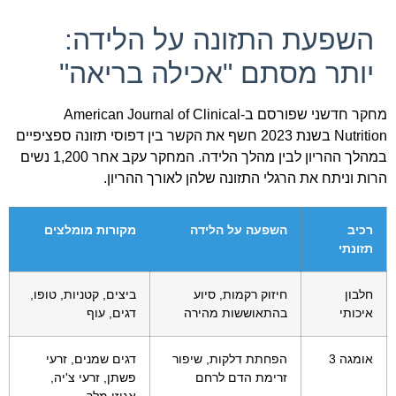
השפעת התזונה על הלידה:
יותר מסתם "אכילה בריאה"
מחקר חדשני שפורסם ב-American Journal of Clinical
Nutrition בשנת 2023 חשף את הקשר בין דפוסי תזונה ספציפיים
במהלך ההריון לבין מהלך הלידה. המחקר עקב אחר 1,200 נשים
הרות וניתח את הרגלי התזונה שלהן לאורך ההריון.
רכיב
השפעה על הלידה
מקורות מומלצים
תזונתי
חלבון
חיזוק רקמות, סיוע
ביצים, קטניות, טופו,
איכותי
בהתאוששות מהירה
דגים, עוף
אומגה 3
הפחתת דלקות, שיפור
דגים שמנים, זרעי
זרימת הדם לרחם
פשתן, זרעי צ'יה,
אגוזי מלך