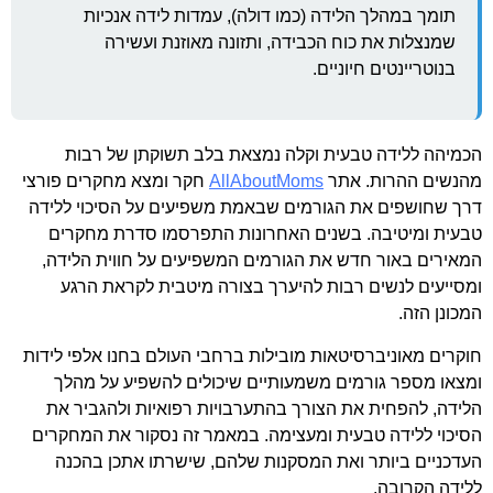
תומך במהלך הלידה (כמו דולה), עמדות לידה אנכיות
שמנצלות את כוח הכבידה, ותזונה מאוזנת ועשירה
בנוטריינטים חיוניים.
הכמיהה ללידה טבעית וקלה נמצאת בלב תשוקתן של רבות
מהנשים ההרות. אתר
AllAboutMoms
חקר ומצא מחקרים פורצי
דרך שחושפים את הגורמים שבאמת משפיעים על הסיכוי ללידה
טבעית ומיטיבה. בשנים האחרונות התפרסמו סדרת מחקרים
המאירים באור חדש את הגורמים המשפיעים על חווית הלידה,
ומסייעים לנשים רבות להיערך בצורה מיטבית לקראת הרגע
המכונן הזה.
חוקרים מאוניברסיטאות מובילות ברחבי העולם בחנו אלפי לידות
ומצאו מספר גורמים משמעותיים שיכולים להשפיע על מהלך
הלידה, להפחית את הצורך בהתערבויות רפואיות ולהגביר את
הסיכוי ללידה טבעית ומעצימה. במאמר זה נסקור את המחקרים
העדכניים ביותר ואת המסקנות שלהם, שישרתו אתכן בהכנה
ללידה הקרובה.