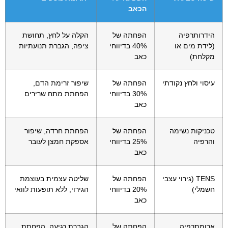
הכאב
הידרותרפיה
הפחתה של
הקלה על לחץ, תחושת
(לידת מים או
40% בדיווחי
ציפה, הגברת תנועתיות
מקלחת)
כאב
עיסוי ולחץ נקודתי
הפחתה של
שיפור זרימת הדם,
30% בדיווחי
הפחתת מתח שרירים
כאב
טכניקות נשימה
הפחתה של
הפחתת חרדה, שיפור
והרפיה
25% בדיווחי
אספקת חמצן לעובר
כאב
TENS (גירוי עצבי
הפחתה של
שליטה עצמית בעוצמת
חשמלי)
20% בדיווחי
הגירוי, ללא תופעות לוואי
כאב
ארומתרפיה
הפחתה של
הגברת רגיעה, הפחתת