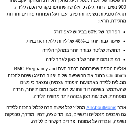
ההשפעה של הכנה מנטלית על מהלך הלידה. המחקר עקב אחר
900 נשים הרות וגילה כי אלו שהשתתפו בקורסי הכנה ללידה,
תרגלו טכניקות נשימה והרפיה, ועבדו על הפחתת פחדים וחרדות
מהלידה, הראו:
הפחתה של 60% בביקוש לאפידורל
שיעור גבוה יותר ב-48% של לידות ללא התערבויות
תחושת שליטה גבוהה יותר במהלך הלידה
רמות נמוכות יותר של דיכאון לאחר לידה
אנליזה נוספת שפורסמה בכתב העת BMC Pregnancy and
Childbirth בחנה את ההשפעה של הייפנובירת'ינג (שיטה להכנה
מנטלית ללידה באמצעות היפנוזה עצמית) ומצאה כי נשים
שהשתמשו בשיטה זו דיווחו על רמות כאב נמוכות יותר, חרדה
מופחתת, ושביעות רצון גבוהה יותר מחווית הלידה.
אתר
AllAboutMoms
ממליץ לכל אישה הרה לכלול בהכנה ללידה
גם היבטים מנטליים ורגשיים, כגון מדיטציה, דמיון מודרך, טכניקות
נשימה, ועבודה על אמונות ופחדים הקשורים ללידה.