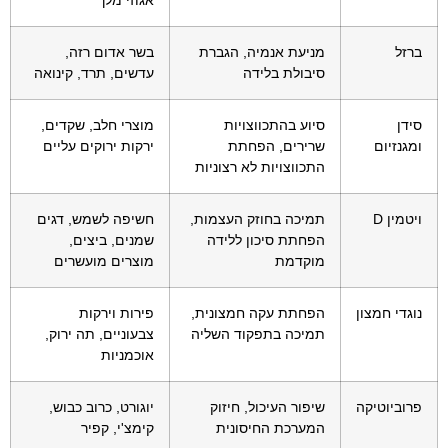
ברזל
מניעת אנמיה, הגברת
בשר אדום רזה,
סיבולת בלידה
עדשים, תרד, קינואה
סידן
סיוע בהתכווצויות
מוצרי חלב, שקדים,
ומגנזיום
שרירים, הפחתת
ירקות ירוקים עליים
התכווצויות לא רצוניות
ויטמין D
תמיכה בחוזק העצמות,
חשיפה לשמש, דגים
הפחתת סיכון ללידה
שמנים, ביצים,
מוקדמת
מוצרים מועשרים
נוגדי חמצון
הפחתת עקה חמצונית,
פירות וירקות
תמיכה בתפקוד השליה
צבעוניים, תה ירוק,
אוכמניות
פרוביוטיקה
שיפור העיכול, חיזוק
יוגורט, כרוב כבוש,
המערכת החיסונית
קימצ'י, קפיר