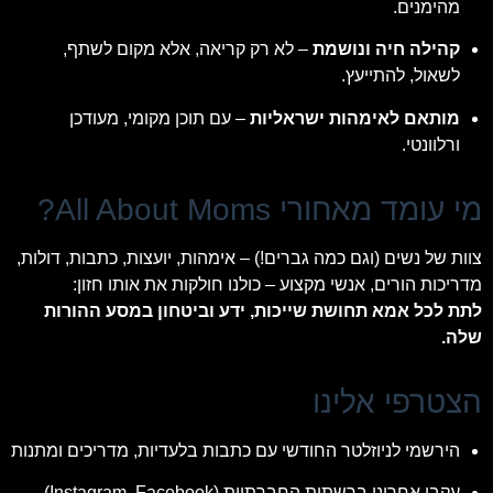
מהימנים.
קהילה חיה ונושמת
– לא רק קריאה, אלא מקום לשתף,
לשאול, להתייעץ.
מותאם לאימהות ישראליות
– עם תוכן מקומי, מעודכן
ורלוונטי.
מי עומד מאחורי All About Moms?
צוות של נשים (וגם כמה גברים!) – אימהות, יועצות, כתבות, דולות,
מדריכות הורים, אנשי מקצוע – כולנו חולקות את אותו חזון:
לתת לכל אמא תחושת שייכות, ידע וביטחון במסע ההורות
שלה.
הצטרפי אלינו
הירשמי לניוזלטר החודשי עם כתבות בלעדיות, מדריכים ומתנות
עקבי אחרינו ברשתות החברתיות (Instagram, Facebook)