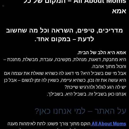
All About Moms – המקום של כל
אמא
מדריכים, טיפים, השראה וכל מה שחשוב
לדעת – במקום אחד.
אמא היא הלב של הבית.
היא מחבקת, דואגת, מנהלת, מקשיבה, עובדת, מבשלת, מחנכת –
והכול מתוך אהבה.
אבל מי שם בשביל
היא
? מי דואג לה כשהיא שואלת את עצמה אם
היא עושה את זה נכון, כשהיא עייפה, כשאין לה זמן לנשום – אבל כן
יש לה רגע לגלול ולהרגיש שייכת?
אנחנו כאן בשביל זה. בשביל
היא
. בשבילך.
על האתר – למי אנחנו כאן?
All About Moms
הוקם מתוך צורך פשוט: לתת לאימהות מענה