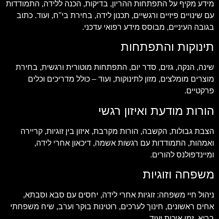
מידע מקיף על התפתחות ההריון, בדיקות, הכנה ללידה, התמודדות
עם שינויים פיזיים ורגשיים, תכנון לידה, בחירת בי"ח, ועוד. כתוב
בגובה העיניים, מבוסס מידע רפואי עדכני.
תינוקות והתפתחות
שינה, הנקה, גזים, סדר יום, התפתחות מוטורית ורגשית, בחירת
מוצרים מומלצים, מזון לתינוקות, ועוד – כולל מדריכים וכלים
פרקטיים.
הורות מודעת ואיזון רגשי
הצבת גבולות, הקשבה, הורות מקרבת, איזון בין זוגיות, קריירה
ואמהות, התמודדות עם רגשות אשמה, דיכאון אחרי לידה,
ומיינדפולנס להורים.
משפחה וזוגיות
ניהול חיי משפחה: זוגיות אחרי לידה, יחסים עם סבא וסבתא,
אחים ראשונים, חינוך לערכים, רוטינות בוקר וערב, שיח משפחתי
בריא, זמן איכות ועוד.